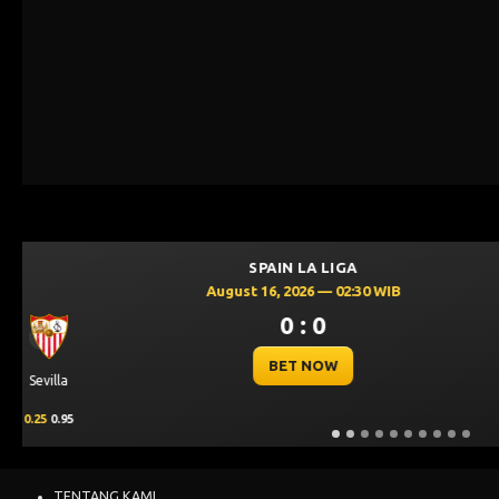
SPAIN LA LIGA
August 16, 2026 — 00:30 WIB
0 : 0
Previous
BET NOW
Alaves
0.00
0.62
TENTANG KAMI