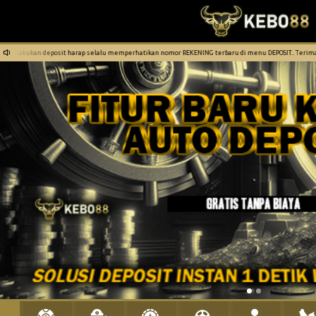
kukan deposit harap selalu memperhatikan nomor REKENING terbaru di menu DEPOSIT.. Terima Kasih 