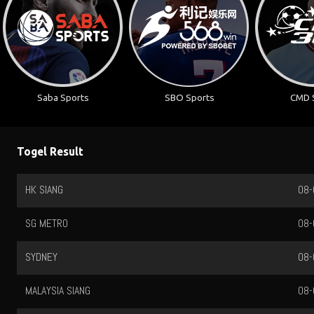
Saba Sports
SBO Sports
CMD 
Togel Result
IANG
08-08-2026
METRO
08-08-2026
NEY
08-08-2026
YSIA SIANG
08-08-2026