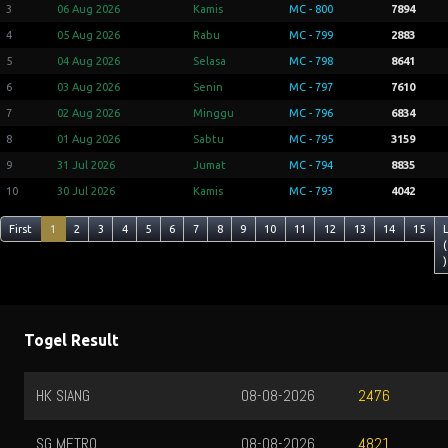
3
06 Aug 2026
Kamis
MC - 800
7894
4
05 Aug 2026
Rabu
MC - 799
2883
5
04 Aug 2026
Selasa
MC - 798
8641
6
03 Aug 2026
Senin
MC - 797
7610
7
02 Aug 2026
Minggu
MC - 796
6834
8
01 Aug 2026
Sabtu
MC - 795
3159
9
31 Jul 2026
Jumat
MC - 794
8835
10
30 Jul 2026
Kamis
MC - 793
4042
First
1
2
3
4
5
6
7
8
9
10
11
12
13
14
15
(
)
Togel Result
HK SIANG
08-08-2026
2476
SG METRO
08-08-2026
4821