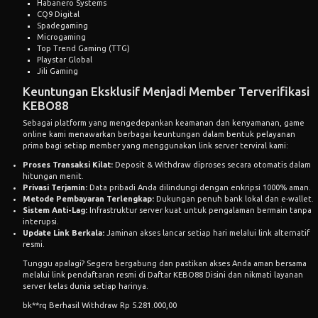
Habanero Systems
CQ9 Digital
Spadegaming
Microgaming
Top Trend Gaming (TTG)
Playstar Global
Jili Gaming
Keuntungan Eksklusif Menjadi Member Terverifikasi
KEBO88
Sebagai platform yang mengedepankan keamanan dan kenyamanan, game
online kami menawarkan berbagai keuntungan dalam bentuk pelayanan
prima bagi setiap member yang menggunakan link server terviral kami:
Proses Transaksi Kilat:
Deposit & Withdraw diproses secara otomatis dalam
hitungan menit.
Privasi Terjamin:
Data pribadi Anda dilindungi dengan enkripsi 1000% aman.
Metode Pembayaran Terlengkap:
Dukungan penuh bank lokal dan e-wallet.
Sistem Anti-Lag:
Infrastruktur server kuat untuk pengalaman bermain tanpa
interupsi.
Update Link Berkala:
Jaminan akses lancar setiap hari melalui link alternatif
resmi.
Tunggu apalagi? Segera bergabung dan pastikan akses Anda aman bersama
melalui link pendaftaran resmi di
Daftar KEBO88 Disini
dan nikmati layanan
server kelas dunia setiap harinya.
bk**rq Berhasil Withdraw Rp 5.281.000,00