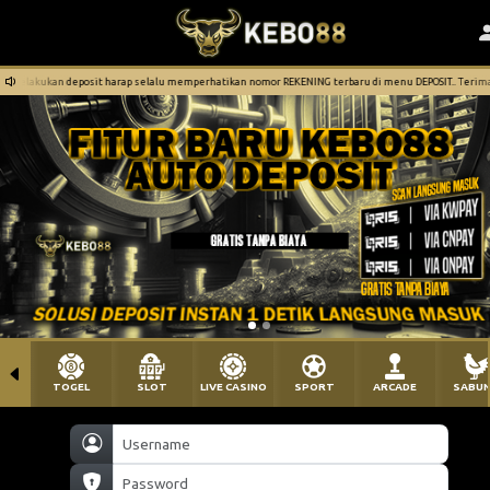
akukan deposit harap selalu memperhatikan nomor REKENING terbaru di menu DEPOSIT.. Terima Kasi
TOGEL
SLOT
LIVE CASINO
SPORT
ARCADE
SABU