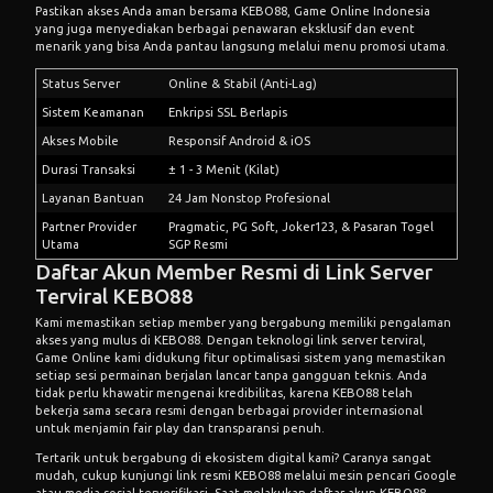
Pastikan akses Anda aman bersama KEBO88,
Game Online Indonesia
yang juga menyediakan berbagai penawaran eksklusif dan event
menarik yang bisa Anda pantau langsung melalui menu promosi utama.
Status Server
Online & Stabil (Anti-Lag)
Sistem Keamanan
Enkripsi SSL Berlapis
Akses Mobile
Responsif Android & iOS
Durasi Transaksi
± 1 - 3 Menit (Kilat)
Layanan Bantuan
24 Jam Nonstop Profesional
Partner Provider
Pragmatic, PG Soft, Joker123, & Pasaran Togel
Utama
SGP Resmi
Daftar Akun Member Resmi di Link Server
Terviral KEBO88
Kami memastikan setiap member yang bergabung memiliki pengalaman
akses yang mulus di KEBO88. Dengan teknologi link server terviral,
Game Online
kami didukung fitur optimalisasi sistem yang memastikan
setiap sesi permainan berjalan lancar tanpa gangguan teknis. Anda
tidak perlu khawatir mengenai kredibilitas, karena KEBO88 telah
bekerja sama secara resmi dengan berbagai provider internasional
untuk menjamin fair play dan transparansi penuh.
Tertarik untuk bergabung di ekosistem digital kami? Caranya sangat
mudah, cukup kunjungi link resmi KEBO88 melalui mesin pencari Google