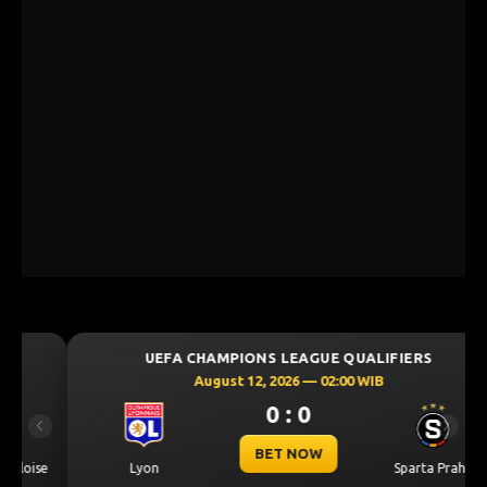
UEFA CHAMPIONS LEAGUE QUALIFIERS
August 12, 2026 — 02:00 WIB
0 : 0
Previous
Next
BET NOW
Lyon
Sparta Praha