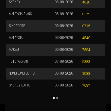
TOTOMACAU 1600
06-08-2026
0597
TOTOMACAU 1900
06-08-2026
5843
TOTOMACAU 2200
06-08-2026
3064
TOTOMACAU 2300
06-08-2026
1391