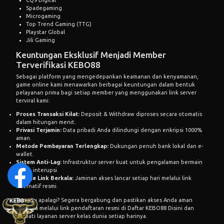
CQ9 Digital
Spadegaming
Microgaming
Top Trend Gaming (TTG)
Playstar Global
Jili Gaming
Keuntungan Eksklusif Menjadi Member
Terverifikasi KEBO88
Sebagai platform yang mengedepankan keamanan dan kenyamanan,
game online kami menawarkan berbagai keuntungan dalam bentuk
pelayanan prima bagi setiap member yang menggunakan link server
terviral kami:
Proses Transaksi Kilat:
Deposit & Withdraw diproses secara otomatis
dalam hitungan menit.
Privasi Terjamin:
Data pribadi Anda dilindungi dengan enkripsi 1000%
aman.
Metode Pembayaran Terlengkap:
Dukungan penuh bank lokal dan e-
wallet.
Sistem Anti-Lag:
Infrastruktur server kuat untuk pengalaman bermain
tanpa interupsi.
Update Link Berkala:
Jaminan akses lancar setiap hari melalui link
alternatif resmi.
Tunggu apalagi? Segera bergabung dan pastikan akses Anda aman
bersama melalui link pendaftaran resmi di
Daftar KEBO88 Disini
dan
nikmati layanan server kelas dunia setiap harinya.