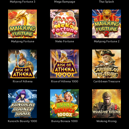
Mahjong Fortune 3
Mega Rampage
Thai Splash
Mahjong Fortune
Neko Fortune
Mahjong Fortune 2
Rise of Athena
Rise of Athena 1000
Caribbean Treasure
Kunoichi Bounty 1000
Bunny Bonaza 1000
Wukong Rising