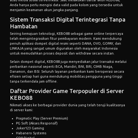
atau media sosial terverifikasi. Saat melakukan
daftar akun KEBO88
,
Anda hanya perlu mengisi data valid pada kolom yang tersedia untuk
menjamin keamanan akun jangka panjang.
Sistem Transaksi Digital Terintegrasi Tanpa
Hambatan
Seiring kemajuan teknologi, KEBO88 sebagai
game online terpercaya
telah mengintegrasikan fitur pembayaran modern. Kami mendukung
penuh aplikasi dompet digital resmi seperti DANA, OVO, GOPAY, dan
LINKAJA yang sangat umum digunakan oleh masyarakat Indonesia
untuk memudahkan proses deposit dan withdraw secara instan.
Selain dompet digital, KEBO88 juga menyediakan jalur transaksi melalui
perbankan nasional seperti BCA, Mandiri, BNI, BRI, CIMB Niaga,
Danamon, dan BSI. Seluruh layanan perbankan kami beroperasi secara
efisien setiap hari guna mendukung mobilitas pengguna yang tinggi
tanpa terkendala jam offline.
Daftar Provider Game Terpopuler di Server
KEBO88
Nikmati akses ke berbagai provider dunia yang telah teruji kualitasnya
di server kami:
Pragmatic Play (Server Premium)
PG Soft (Akses Responsif)
Joker123 Gaming
Habanero Systems