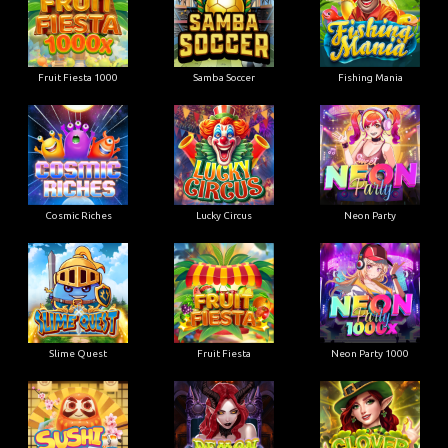
Fruit Fiesta 1000
Samba Soccer
Fishing Mania
Cosmic Riches
Lucky Circus
Neon Party
Slime Quest
Fruit Fiesta
Neon Party 1000