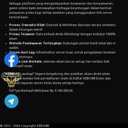
Sebagai platform yang mengedepankan keamanan dan kenyamanan,
game online kami menawarkan berbagai keuntungan dalam bentuk
pelayanan prima bagi setiap member yang menggunakan link server
terviral kami:
Proses Transaksi Kilat:
Deposit & Withdraw diproses secara otomatis
dalam hitungan menit.
Privasi Terjamin:
Data pribadi Anda dilindungi dengan enkripsi 1000%
aman.
Metode Pembayaran Terlengkap:
Dukungan penuh bank lokal dan e-
wallet.
Sistem Anti-Lag:
Infrastruktur server kuat untuk pengalaman bermain
tanpa interupsi.
Update Link Berkala:
Jaminan akses lancar setiap hari melalui link
alternatif resmi.
Tunggu apalagi? Segera bergabung dan pastikan akses Anda aman
bersama melalui link pendaftaran resmi di
Daftar KEBO88 Disini
dan
nikmati layanan server kelas dunia setiap harinya.
hd**ym Berhasil Withdraw Rp 9.196.000,00
© 2015 - 2026 Copyright KEBO88.