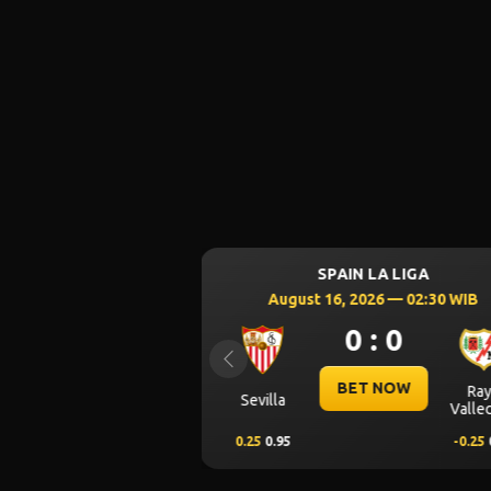
8/8/20
Funky Fortunez
Pe
UEFA CHAMPIONS LEAGUE QUALIF
August 12, 2026 — 01:30 WIB
0 : 0
Previous
BET NOW
SK Sturm
Fener
Graz
-0.5
0.95
0.5
0
Forbidden Alchemy
Mythi