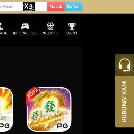
tas Perhatiannya dan SALAM JP
PERHATIAN !! Sebelum melakukan depos
Masuk
Daftar
ADE
INTERACTIVE
PROMOSI
EVENT