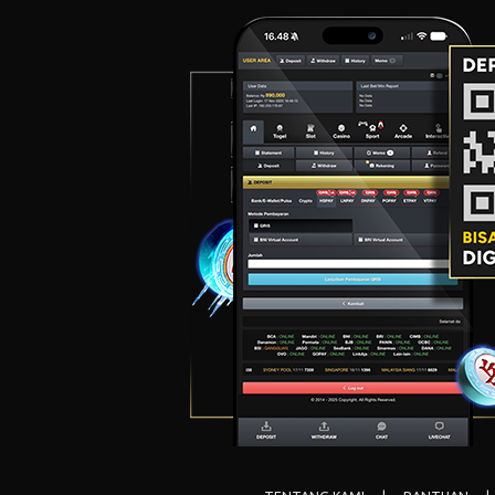
Pharaoh Royals
Krak