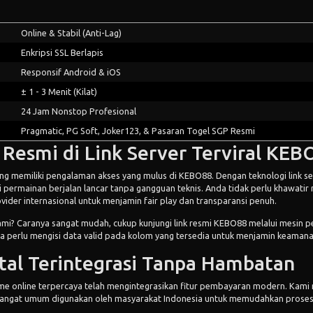
eum Mystery
Oishi Delights
Three Crazy P
Online & Stabil (Anti-Lag)
Enkripsi SSL Berlapis
Responsif Android & iOS
± 1 - 3 Menit (Kilat)
24 Jam Nonstop Profesional
Pragmatic, PG Soft, Joker123, & Pasaran Togel SGP Resmi
Resmi di Link Server Terviral KEB
ark Bounty
Zombie Outbreak
Futebol Fe
memiliki pengalaman akses yang mulus di KEBO88. Dengan teknologi link serv
i permainan berjalan lancar tanpa gangguan teknis. Anda tidak perlu khawatir 
ider internasional untuk menjamin fair play dan transparansi penuh.
ami? Caranya sangat mudah, cukup kunjungi link resmi KEBO88 melalui mesin pen
ya perlu mengisi data valid pada kolom yang tersedia untuk menjamin keamana
ital Terintegrasi Tanpa Hambatan
me online terpercaya
telah mengintegrasikan fitur pembayaran modern. Kami 
angat umum digunakan oleh masyarakat Indonesia untuk memudahkan proses 
ash Mania
Fortune Dragon
Werewolf's 