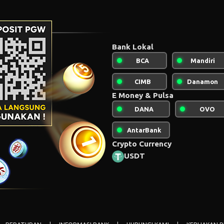
Fortune
Bank Lokal
BCA
Mandiri
CIMB
Danamon
E Money & Pulsa
en Gold Rush
Majestic Empire
Grimms Bou
DANA
OVO
Hansel & Gr
AntarBank
Crypto Currency
USDT