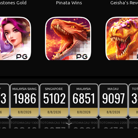
stones Gold
Pinata Wins
Geisha's Re
ktail Nights
Dragon Hatch 2
Jurassic Ki
Y
MALAYSIA SIANG
SINGAPORE
MALAYSIA
MACAU
TO
13
1986
5102
6851
9097
3
26
8/8/2026
8/8/2026
8/8/2026
8/8/2026
8
 0000
TOTOMACAU 1300
TOTOMACAU 1600
TOTOMACAU 1900
TOTOMACAU 2200
TOTO
72
0342
2957
9031
9178
9
reat Icescape
Speed Winner
Reel Roya