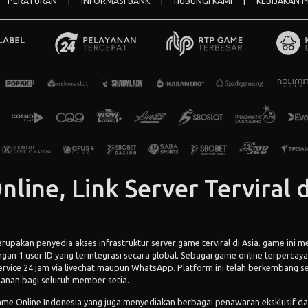
PERATURAN
|
INFORMASI BANK
|
HUBUNGI KAMI
|
KEBIJAKAN P
 Frenzy Spins
Jack the Giant Hunter
Dead Mans R
affiti Rush
Incan Wonders
Fortune Sn
ine, Link Server Terviral 
rupakan penyedia akses infrastruktur server game terviral di Asia. game ini
n 1 user ID yang terintegrasi secara global. Sebagai game online terpercaya
rvice 24 jam via livechat maupun WhatsApp. Platform ini telah berkembang seb
nan bagi seluruh member setia.
me Online Indonesia
yang juga menyediakan berbagai penawaran eksklusif da