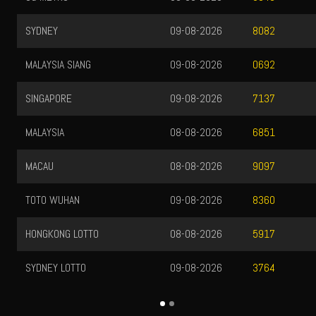
SYDNEY
09-08-2026
8082
MALAYSIA SIANG
09-08-2026
0692
SINGAPORE
09-08-2026
7137
MALAYSIA
08-08-2026
6851
MACAU
08-08-2026
9097
TOTO WUHAN
09-08-2026
8360
HONGKONG LOTTO
08-08-2026
5917
SYDNEY LOTTO
09-08-2026
3764