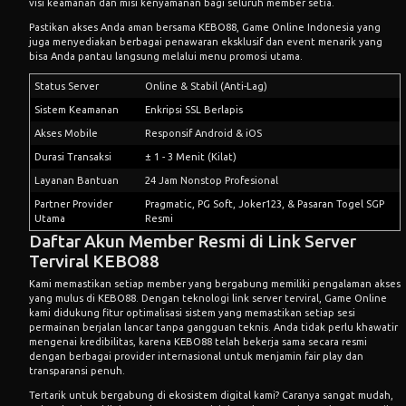
visi keamanan dan misi kenyamanan bagi seluruh member setia.
Pastikan akses Anda aman bersama KEBO88,
Game Online Indonesia
yang
juga menyediakan berbagai penawaran eksklusif dan event menarik yang
bisa Anda pantau langsung melalui menu promosi utama.
Status Server
Online & Stabil (Anti-Lag)
Sistem Keamanan
Enkripsi SSL Berlapis
Akses Mobile
Responsif Android & iOS
Durasi Transaksi
± 1 - 3 Menit (Kilat)
Layanan Bantuan
24 Jam Nonstop Profesional
Partner Provider
Pragmatic, PG Soft, Joker123, & Pasaran Togel SGP
Utama
Resmi
Daftar Akun Member Resmi di Link Server
Terviral KEBO88
Kami memastikan setiap member yang bergabung memiliki pengalaman akses
yang mulus di KEBO88. Dengan teknologi link server terviral,
Game Online
kami didukung fitur optimalisasi sistem yang memastikan setiap sesi
permainan berjalan lancar tanpa gangguan teknis. Anda tidak perlu khawatir
mengenai kredibilitas, karena KEBO88 telah bekerja sama secara resmi
dengan berbagai provider internasional untuk menjamin fair play dan
transparansi penuh.
Tertarik untuk bergabung di ekosistem digital kami? Caranya sangat mudah,