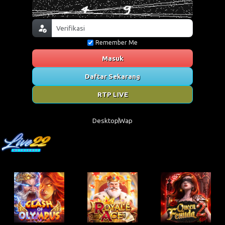
Remember Me
Masuk
Daftar Sekarang
RTP LIVE
Desktop
Wap
Clash of Olympus
Royale Ace
Queen Femida 2