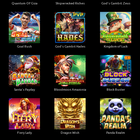
Goal Rush
God's Gambit Hades
Kingdom of Luck
Santa's Payday
Bloodmoon Amazonia
Block Buster
Fiery Lady
Dragon Wish
Panda Realm