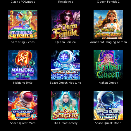
Slithering Riches
Queen Femida
Wonder of Hanging Garden
Mahjong Style
Space Quest: Neptune
Kraken Queen
Space Quest: Mars
The Great Sorcery
Space Quest: Moon