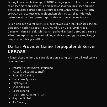
untuk memudahkan proses deposit dan withdraw secara instan.
Selain dompet digital, KEBO88 juga menyediakan jalur transaksi melalui
perbankan nasional seperti BCA, Mandiri, BNI, BRI, CIMB Niaga,
Danamon, dan BSI. Seluruh layanan perbankan kami beroperasi secara
efisien setiap hari guna mendukung mobilitas pengguna yang tinggi
tanpa terkendala jam offline.
Daftar Provider Game Terpopuler di Server
KEBO88
Nikmati akses ke berbagai provider dunia yang telah teruji kualitasnya
di server kami:
Pragmatic Play (Server Premium)
PG Soft (Akses Responsif)
Joker123 Gaming
Habanero Systems
CQ9 Digital
Spadegaming
Microgaming
Top Trend Gaming (TTG)
Playstar Global
Jili Gaming
Keuntungan Eksklusif Menjadi Member
Terverifikasi KEBO88
Sebagai platform yang mengedepankan keamanan dan kenyamanan,