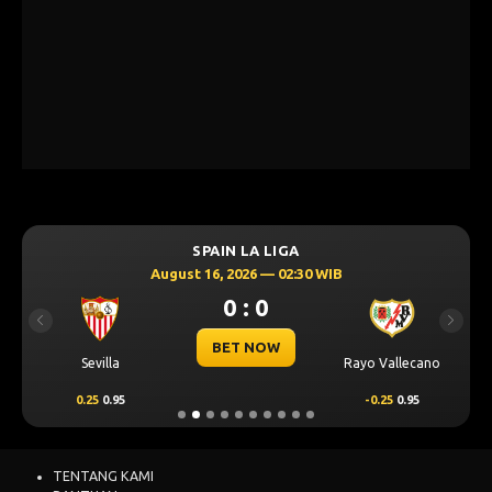
SPAIN LA LIGA
August 16, 2026 — 02:30 WIB
0 : 0
Previous
Next
BET NOW
Sevilla
Rayo Vallecano
0.25
0.95
-0.25
0.95
TENTANG KAMI
BANTUAN
PERATURAN
INFORMASI BANK
HUBUNGI KAMI