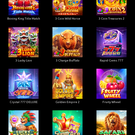
Boxing King Title Match
3 Coin Wild Horse
3 Coin Treasures 2
3 Lucky Lion
3 Charge Buffalo
Rapid Gems 777
Crystal 777 DELUXE
Golden Empire 2
Fruity Wheel