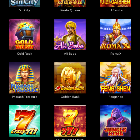
Sin City
Pirate Queen
JILI Caishen
Gold Rush
Ali Baba
Roma X
Pharaoh Treasure
Golden Bank
Fengshen
Crazy 777
Seven Seven Seven
Jungle King