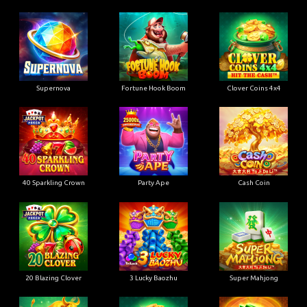
Supernova
Fortune Hook Boom
Clover Coins 4x4
40 Sparkling Crown
Party Ape
Cash Coin
20 Blazing Clover
3 Lucky Baozhu
Super Mahjong