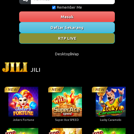
Remember Me
Masuk
Daftar Sekarang
RTP LIVE
Desktop
Wap
JILI
Jokers Fortune
Super Ace SPEED
Lucky Caramelo