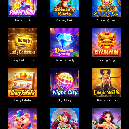
Party Night
Monkey Party
Golden Queen
Lucky Goldbricks
Diamond Party
Xi Yang Yang
Crazy FaFaFa
Night City
Bao boon chin