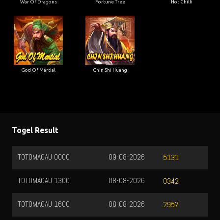
War Of Dragons
Fortune Tree
Hot Chilli
God Of Martial
Chin Shi Huang
Togel Result
TOTOMACAU 0000
09-08-2026
5131
TOTOMACAU 1300
08-08-2026
0342
TOTOMACAU 1600
08-08-2026
2957