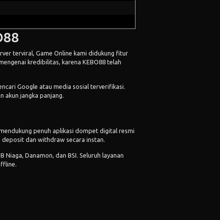
O88
er terviral,
Game Online
kami didukung fitur
mengenai kredibilitas, karena KEBO88 telah
cari Google atau media sosial terverifikasi.
n akun jangka panjang.
mendukung penuh aplikasi dompet digital resmi
deposit dan withdraw secara instan.
IMB Niaga, Danamon, dan BSI. Seluruh layanan
fline.