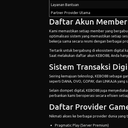
Durasi Transaksi
Layanan Bantuan
Partner Provider Utama
Daftar Akun Member 
Kami memastikan setiap member yang bergabung 
optimalisasi sistem yang memastikan setiap ses
bekerja sama secara resmi dengan berbagai prov
Tertarik untuk bergabung di ekosistem digital k
Saat melakukan
daftar akun KEBO88
, Anda han
Sistem Transaksi Dig
Seiring kemajuan teknologi, KEBO88 sebagai
ga
seperti DANA, OVO, GOPAY, dan LINKAJA yang s
Selain dompet digital, KEBO88 juga menyediakan 
perbankan kami beroperasi secara efisien setia
Daftar Provider Gam
Nikmati akses ke berbagai provider dunia yang te