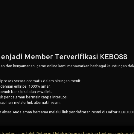
enjadi Member Terverifikasi KEBO88
n dan kenyamanan, game online kami menawarkan berbagai keuntungan dal
proses secara otomatis dalam hitungan menit.
i dengan enkripsi 1000% aman.
enuh bank lokal dan e-wallet.
tuk pengalaman bermain tanpa interupsi.
ap hari melalui link alternatif resmi.
 akses Anda aman bersama melalui link pendaftaran resmi di
Daftar KEBO88 D
 konten yang lebih Relevan. Untuk informasi lengkap tentang cookies sil