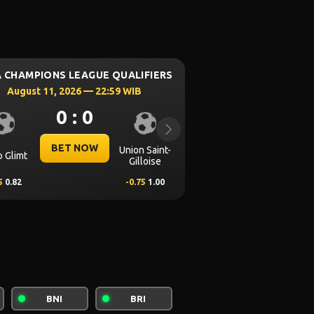
FOOTBALL F24 INTERNATIONAL
FRIENDLY
August 7, 2026 — 07:15 WIB
0 : 0
Next
BET NOW
ngland
e-Poland
0
0.00
0.00
0.00
BNI
BRI