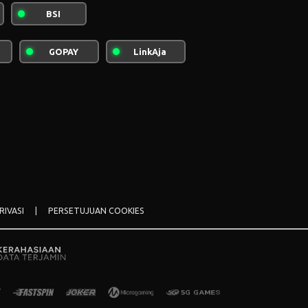
BSI
GOPAY
LinkAja
RIVASI
|
PERSETUJUAN COOKIES