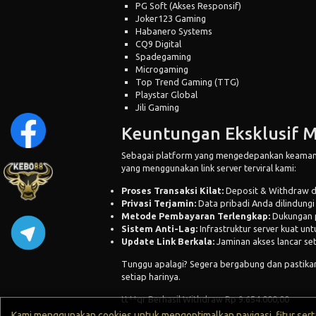
Pragmatic Play (Server Premium)
PG Soft (Akses Responsif)
Joker123 Gaming
Habanero Systems
CQ9 Digital
Spadegaming
Microgaming
Top Trend Gaming (TTG)
Playstar Global
Jili Gaming
Keuntungan Eksklusif M
Sebagai platform yang mengedepankan keamana
yang menggunakan link server terviral kami:
Proses Transaksi Kilat:
Deposit & Withdraw di
Privasi Terjamin:
Data pribadi Anda dilindung
Metode Pembayaran Terlengkap:
Dukungan p
Sistem Anti-Lag:
Infrastruktur server kuat un
Update Link Berkala:
Jaminan akses lancar seti
Tunggu apalagi? Segera bergabung dan pastikan
setiap harinya.
av**km Berhasil Withdraw Rp 7.915.000,00
Kami menggunakan cookies untuk mengoptimalkan navigasi, fitur serta