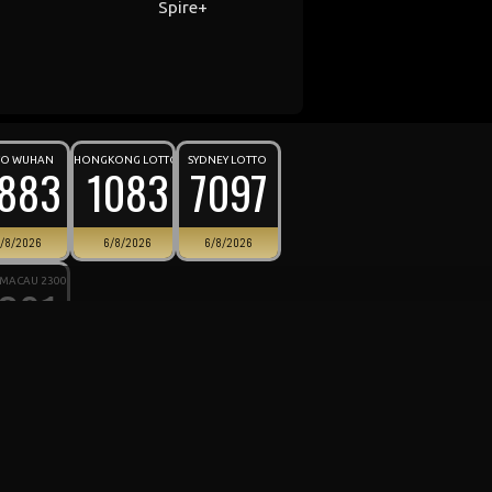
Spire+
TO WUHAN
HONGKONG LOTTO
SYDNEY LOTTO
883
1083
7097
/8/2026
6/8/2026
6/8/2026
MACAU 2300
391
6/8/2026