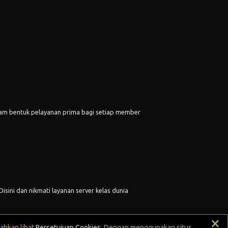
am bentuk pelayanan prima bagi setiap member
isini
dan nikmati layanan server kelas dunia
×
ahkan lihat
Persetujuan Cookies
. Dengan menggunakan situs