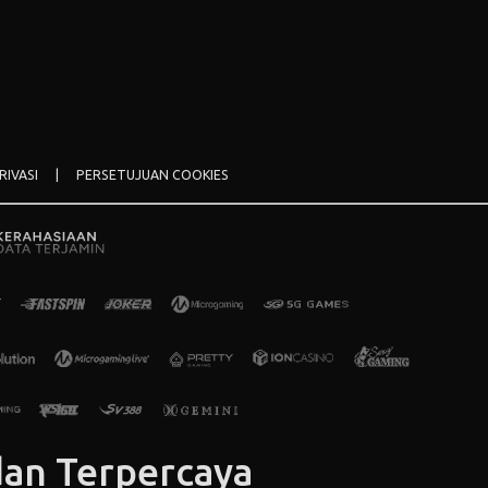
RIVASI
|
PERSETUJUAN COOKIES