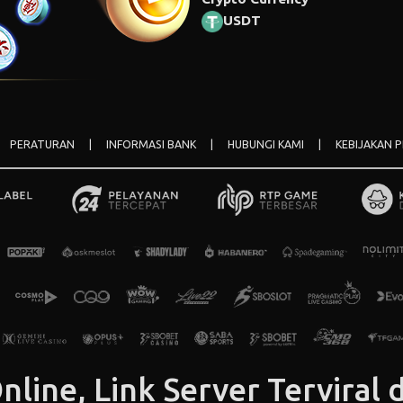
Crypto Currency
USDT
PERATURAN
|
INFORMASI BANK
|
HUBUNGI KAMI
|
KEBIJAKAN P