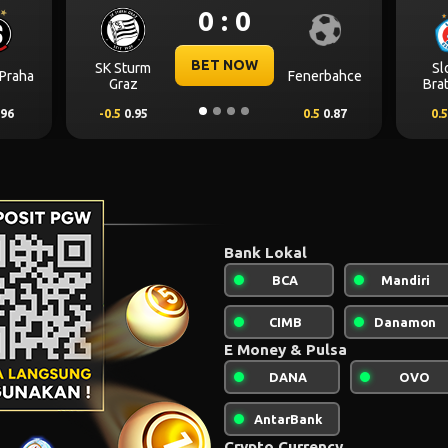
0 : 0
BET NOW
e-
Saint-
e-Ajax
Manchester
oise
City
Neth
1.00
1
0.47
-1
-0.71
0.0
Bank Lokal
BCA
Mandiri
CIMB
Danamon
E Money & Pulsa
DANA
OVO
AntarBank