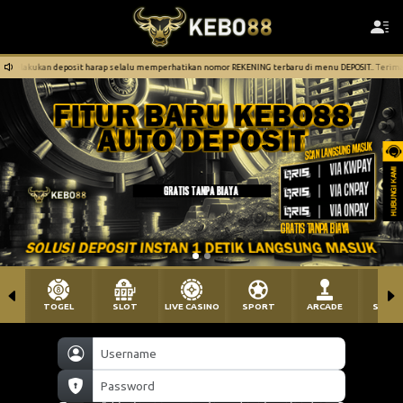
kukan deposit harap selalu memperhatikan nomor REKENING terbaru di menu DEPOSIT.. Terima Kasih
TOGEL
SLOT
LIVE CASINO
SPORT
ARCADE
SABU