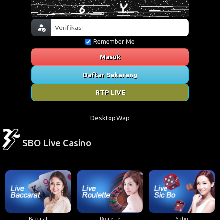
Remember Me
Masuk
Daftar Sekarang
RTP LIVE
Desktop
Wap
SBO Live Casino
Baccarat
Roulette
Sicbo