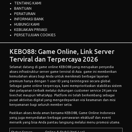
TENTANG KAMI
BANTUAN
PERATURAN
INFORMASI BANK
HUBUNGI KAMI
KEBIJAKAN PRIVASI
PERSETUJUAN COOKIES
KEBO88: Game Online, Link Server
Terviral dan Terpercaya 2026
Selamat datang di game online
KEBO88
yang merupakan penyedia
akses infrastruktur server game terviral di Asia. game ini memberikan
kemudahan akses bagi Anda untuk menikmati berbagai layanan
premium hanya dengan 1 user ID yang terintegrasi secara global.
Sebagai game online terpercaya, kami memprioritaskan stabilitas sistem
dan pelayanan terbaik melalui dukungan customer service 24 jam via
livechat maupun WhatsApp. Platform ini telah berkembang sebagai
pusat aktivitas digital yang mengedepankan visi keamanan dan misi
kenyamanan bagi seluruh member setia.
Pastikan akses Anda aman bersama KEBO88,
Game Online Indonesia
yang juga menyediakan berbagai penawaran eksklusif dan event
menarik yang bisa Anda pantau langsung melalui menu promosi utama.
Status Server
Online & Stabil (Anti-Lag)