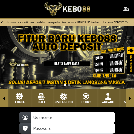
lakukan deposit harap selalu memperhatikan nomor REKENING terbaru di menu DEPOSIT.. Terima Kasi
TOGEL
SLOT
LIVE CASINO
SPORT
ARCADE
SABU