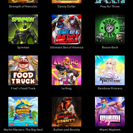
Strength of Hercules
Danny Dollar
Pray for Three
Ultimate Slot of America
Booze Bash
Spinman
Le King
Fred's Food Truck
Rainbow Princess
Marlin Masters: The Big Haul
Bullets and Bounty
Miami Mayhem