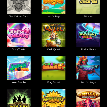
Toshi Video Club
Hop'n'Pop
Stick'em
Tasty Treats
Cash Quest
Rocket Reels
Joker Bombs
King Carrot
Warrior Ways