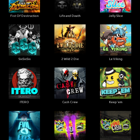
Fist Of Destruction
Life and Death
Jelly Slice
SixSixSix
2 Wild 2 Die
Le Viking
ITERO
Cash Crew
Keep'em