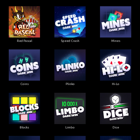
Red Pascal
Speed Crash
Mines
Coins
Plinko
Hi-Lo
Blocks
Limbo
Dice