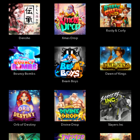
Rusty & Curly
Densho
Xmas Drop
Bouncy Bombs
Dawn of Kings
Beam Boys
Orb of Destiny
Divine Drop
Slayers Inc