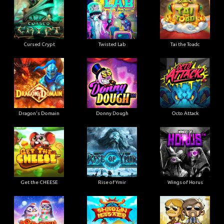
Cursed Crypt
Twisted Lab
Tai the Toadc
Dragon's Domain
Donny Dough
Octo Attack
Get the CHEESE
Rise of Ymir
Wings of Horus