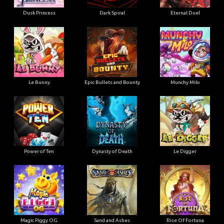
Dusk Princess
Dark Spiral
Eternal Duel
Le Bunny
Epic Bullets and Bounty
Munchy Milo
Power of Ten
Dynasty of Death
Le Digger
Magic Piggy OG
Sand and Ashes
Rise Of Fortuna