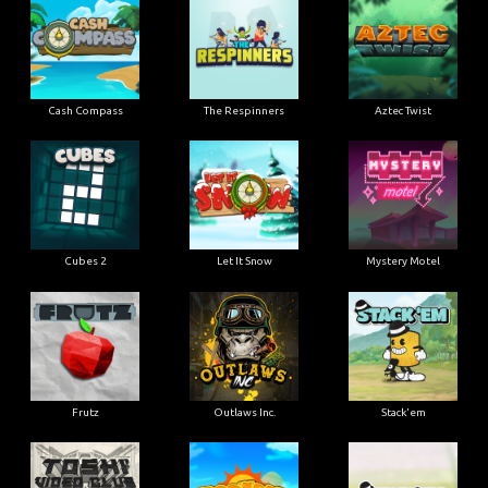
Cash Compass
The Respinners
Aztec Twist
Cubes 2
Let It Snow
Mystery Motel
Frutz
Outlaws Inc.
Stack'em