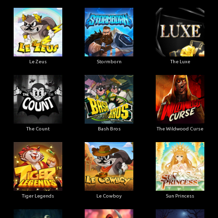
Le Zeus
Stormborn
The Luxe
The Count
Bash Bros
The Wildwood Curse
Tiger Legends
Le Cowboy
Sun Princess