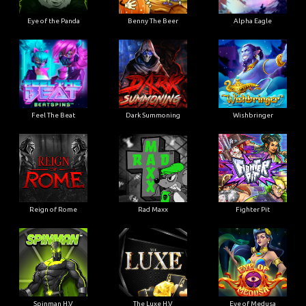
Eye of the Panda
Benny The Beer
Alpha Eagle
Feel The Beat
Dark Summoning
Wishbringer
Reign of Rome
Rad Maxx
Fighter Pit
Spinman H.V
The Luxe H.V
Eye of Medusa