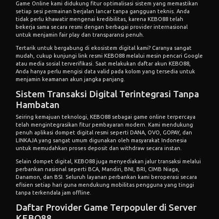
Game Online
kami didukung fitur optimalisasi sistem yang memastikan
setiap sesi permainan berjalan lancar tanpa gangguan teknis. Anda
tidak perlu khawatir mengenai kredibilitas, karena KEBO88 telah
bekerja sama secara resmi dengan berbagai provider internasional
untuk menjamin fair play dan transparansi penuh.
Tertarik untuk bergabung di ekosistem digital kami? Caranya sangat
mudah, cukup kunjungi link resmi KEBO88 melalui mesin pencari Google
atau media sosial terverifikasi. Saat melakukan
daftar akun KEBO88
,
Anda hanya perlu mengisi data valid pada kolom yang tersedia untuk
menjamin keamanan akun jangka panjang.
Sistem Transaksi Digital Terintegrasi Tanpa
Hambatan
Seiring kemajuan teknologi, KEBO88 sebagai
game online terpercaya
telah mengintegrasikan fitur pembayaran modern. Kami mendukung
penuh aplikasi dompet digital resmi seperti DANA, OVO, GOPAY, dan
LINKAJA yang sangat umum digunakan oleh masyarakat Indonesia
untuk memudahkan proses deposit dan withdraw secara instan.
Selain dompet digital, KEBO88 juga menyediakan jalur transaksi melalui
perbankan nasional seperti BCA, Mandiri, BNI, BRI, CIMB Niaga,
Danamon, dan BSI. Seluruh layanan perbankan kami beroperasi secara
efisien setiap hari guna mendukung mobilitas pengguna yang tinggi
tanpa terkendala jam offline.
Daftar Provider Game Terpopuler di Server
KEBO88