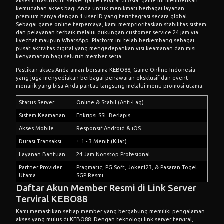
akses infrastruktur server game terviral di Asia. game ini memberikan
kemudahan akses bagi Anda untuk menikmati berbagai layanan
premium hanya dengan 1 user ID yang terintegrasi secara global.
Sebagai game online terpercaya, kami memprioritaskan stabilitas sistem
dan pelayanan terbaik melalui dukungan customer service 24 jam via
livechat maupun WhatsApp. Platform ini telah berkembang sebagai
pusat aktivitas digital yang mengedepankan visi keamanan dan misi
kenyamanan bagi seluruh member setia.
Pastikan akses Anda aman bersama KEBO88,
Game Online Indonesia
yang juga menyediakan berbagai penawaran eksklusif dan event
menarik yang bisa Anda pantau langsung melalui menu promosi utama.
Status Server
Online & Stabil (Anti-Lag)
Sistem Keamanan
Enkripsi SSL Berlapis
Akses Mobile
Responsif Android & iOS
Durasi Transaksi
± 1 - 3 Menit (Kilat)
Layanan Bantuan
24 Jam Nonstop Profesional
Partner Provider
Pragmatic, PG Soft, Joker123, & Pasaran Togel
Utama
SGP Resmi
Daftar Akun Member Resmi di Link Server
Terviral KEBO88
Kami memastikan setiap member yang bergabung memiliki pengalaman
akses yang mulus di KEBO88. Dengan teknologi link server terviral,