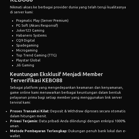
Nikmati akses ke berbagai provider dunia yang telah teruji kualitasnya
di server kami:
Pragmatic Play (Server Premium)
PG Soft (Akses Responsif)
Joker123 Gaming
Habanero Systems
CQ9 Digital
Spadegaming
Microgaming
Top Trend Gaming (TTG)
Playstar Global
Jili Gaming
Keuntungan Eksklusif Menjadi Member
Terverifikasi KEBO88
Sebagai platform yang mengedepankan keamanan dan kenyamanan,
game online kami menawarkan berbagai keuntungan dalam bentuk
pelayanan prima bagi setiap member yang menggunakan link server
terviral kami:
Proses Transaksi Kilat:
Deposit & Withdraw diproses secara otomatis
dalam hitungan menit.
Privasi Terjamin:
Data pribadi Anda dilindungi dengan enkripsi 1000%
aman.
Metode Pembayaran Terlengkap:
Dukungan penuh bank lokal dan e-
wallet.