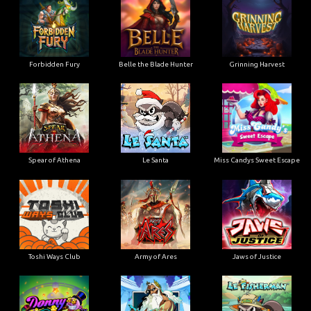
Forbidden Fury
Belle the Blade Hunter
Grinning Harvest
Spear of Athena
Le Santa
Miss Candys Sweet Escape
Toshi Ways Club
Army of Ares
Jaws of Justice