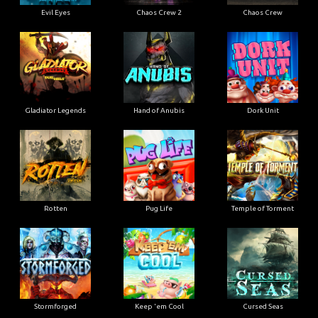
Evil Eyes
Chaos Crew 2
Chaos Crew
Gladiator Legends
Hand of Anubis
Dork Unit
Rotten
Pug Life
Temple of Torment
Stormforged
Keep 'em Cool
Cursed Seas