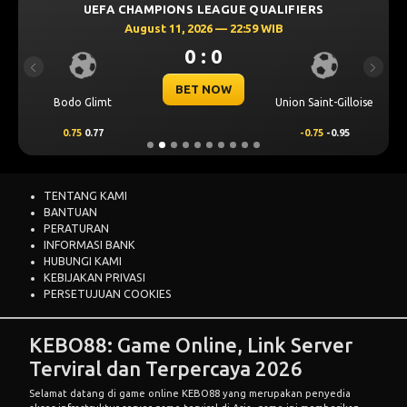
UEFA CHAMPIONS LEAGUE QUALIFIERS
August 11, 2026 — 22:59 WIB
0 : 0
Previous
Next
BET NOW
Bodo Glimt
Union Saint-Gilloise
0.75
0.77
-0.75
-0.95
TENTANG KAMI
BANTUAN
PERATURAN
INFORMASI BANK
HUBUNGI KAMI
KEBIJAKAN PRIVASI
PERSETUJUAN COOKIES
KEBO88: Game Online, Link Server
Terviral dan Terpercaya 2026
Selamat datang di game online
KEBO88
yang merupakan penyedia