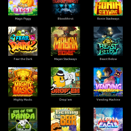
Magic Piggy
Bloodthirst
Ronin Stackways
Fear the Dark
Mayan Stackways
Beast Below
Mighty Masks
Drop'em
Vending Machine