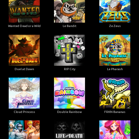
Wanted Dead or a Wild
Le Bandit
Ze Zeus
Duel at Dawn
RIP City
Le Pharaoh
Cloud Princess
Double Rainbow
FRKN Bananas