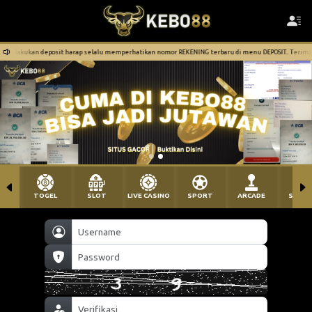
lalu memperhatikan nomor REKENING terbaru di menu DEPOSIT.. Terima Kasih atas Perhatiannya dan 
TOGEL
SLOT
LIVE CASINO
SPORT
ARCADE
SABU