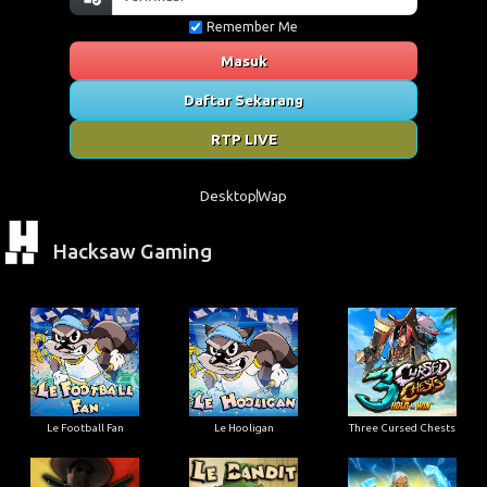
Remember Me
Masuk
Daftar Sekarang
RTP LIVE
Desktop
Wap
Hacksaw Gaming
Le Football Fan
Le Hooligan
Three Cursed Chests