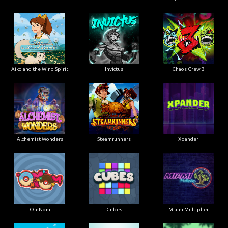
Aiko and the Wind Spirit
Invictus
Chaos Crew 3
Alchemist Wonders
Steamrunners
Xpander
OmNom
Cubes
Miami Multiplier