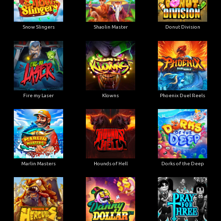
Snow Slingers
Shaolin Master
Donut Division
Fire my Laser
Klowns
Phoenix Duel Reels
Marlin Masters
Hounds of Hell
Dorks of the Deep