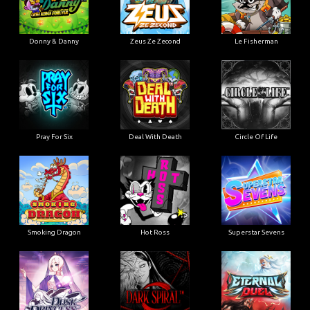
Donny & Danny
Zeus Ze Zecond
Le Fisherman
Pray For Six
Deal With Death
Circle Of Life
Smoking Dragon
Hot Ross
Superstar Sevens