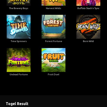
The Bowery Boys
Harvest Wilds
Buffalo Stack'n'Sync
Time Spinners
Forest Fortune
Born Wild
Undead Fortune
Fruit Duel
Togel Result