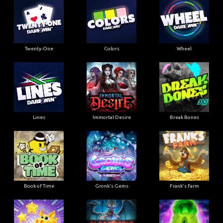
Twenty-One
Colors
Wheel
Lines
Immortal Desire
Break Bones
Book of Time
Gronk's Gems
Frank's Farm